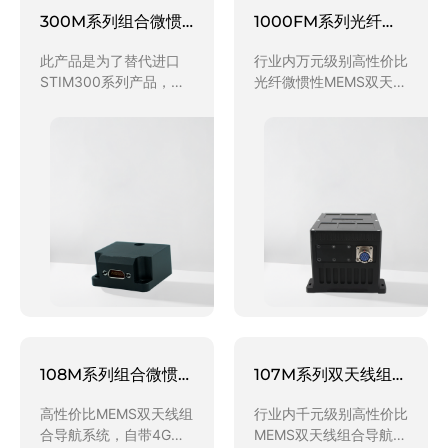
300M系列组合微惯性测量系统
1000FM系列光纤微惯性组合测量系统
此产品是为了替代进口
行业内万元级别高性价比
STIM300系列产品，采
光纤微惯性MEMS双天线
用陀螺（Allan方差）2.0
组合导航系统，可以替代
～0.5度/小时，行业内万
MTI Ekinox 680G、
元级别高性价比MEMS惯
Honeywell HGuide
性组合，替代
N580等高端进口产品，
SENSONOR公司
也可以替代部分光纤惯
STIM300、Honeywell
导，专供无人船、机器
H guide i300等进口产
人、AGV无人车等需要低
品，既可以作为IMU直接
成本高精度航向保持市场
使用，又可以选择具备组
的需要，可选支持外置
合算法功能INS，专供无
GPS、轮速仪、激光测距
人机、机器人、AGV无人
仪等一种或多种固件。
车等需要动态测姿定位市
场，可选支持组合外置
108M系列组合微惯性测量系统
107M系列双天线组合微惯性测量系统
GPS、轮速仪、激光测距
仪等一种或多
高性价比MEMS双天线组
行业内千元级别高性价比
合导航系统，自带4G电
MEMS双天线组合导航系