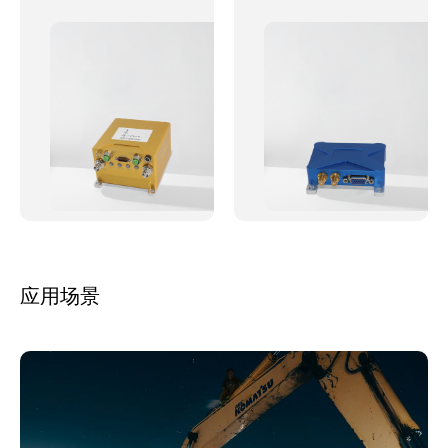
台、数据记录仪、千寻
统，替代MTI Ekinox
RTK、支持后处理功能，
680G、Honeywell
替代MTI Ekinox
HGuide N580等进口产
680G、Honeywell
品，专供无人机、机器
HGuide N580 等进口产
人、AGV无人车等需要动
品，专供无人机、机器
态测姿定位市场，可选支
人、AGV无人车等需要动
持外置GPS、轮速仪、激
态测姿定位市场，可选支
光测距仪等一种或多种固
持外置GPS、轮速仪、激
件。
光测距仪等一种或多种固
件。
应用场景