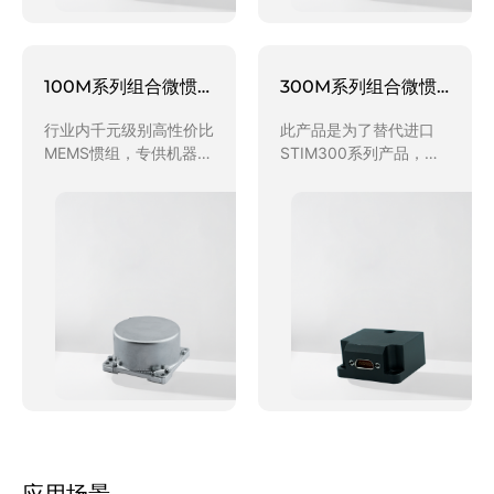
100M系列组合微惯性测量系统
300M系列组合微惯性测量系统
行业内千元级别高性价比
此产品是为了替代进口
MEMS惯组，专供机器
STIM300系列产品，采
人，AGV，升降机，挖掘
用陀螺（Allan方差）2.0
机等动态测姿市场，可选
～0.5度/小时，行业内万
择支持外置GPS、计程
元级别高性价比MEMS惯
仪、激光测距仪等一种或
性组合，替代
多种固件。
SENSONOR公司
STIM300、Honeywell
H guide i300等进口产
品，既可以作为IMU直接
使用，又可以选择具备组
合算法功能INS，专供无
人机、机器人、AGV无人
车等需要动态测姿定位市
场，可选支持组合外置
GPS、轮速仪、激光测距