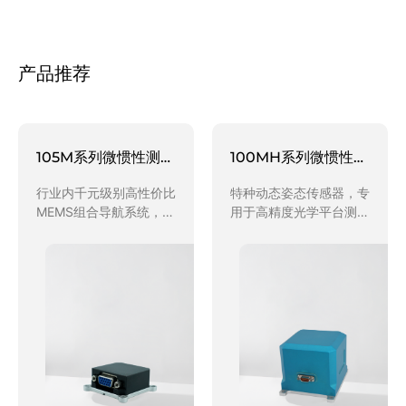
产品推荐
105M系列微惯性测量系统
100MH系列微惯性测量系统
行业内千元级别高性价比
特种动态姿态传感器，专
MEMS组合导航系统，专
用于高精度光学平台测
供无人机、机器人、AGV
姿，陀螺（Allan方差）
无人车等需要组合单天线
5.0～0.5度/小时，加速
的动态测姿定位市场，可
度计分辨率5ug，稳定性
选择支持外置GPS、轮速
20ug，行业内万元级别
仪、激光测距仪等一种或
高配版高性价比光纤微惯
多种固件。
性测姿系统。动态姿态精
度0.005度。