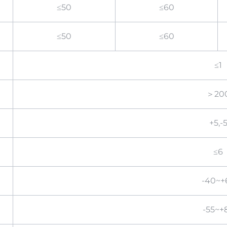
≤50
≤60
≤50
≤60
≤1
＞20
+5,-
≤6
-40~+
-55~+