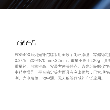
了解产品
FOG400系列光纤陀螺采用全数字闭环原理，零偏稳定性
0.2º/h，体积Φ70mm×32mm，重量不高于220g，
重量轻、可靠性高、安装方便等特点。该光纤陀螺仪在
中精度惯导、平台稳定等方面具有突出优势，已实现在
测、光电吊舱、动中通、无人船等领域的广泛应用。