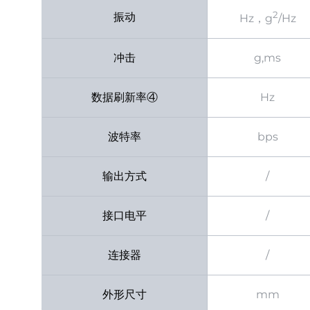
2
振动
Hz，g
/Hz
冲击
g,ms
数据刷新率④
Hz
波特率
bps
输出方式
/
接口电平
/
连接器
/
外形尺寸
mm