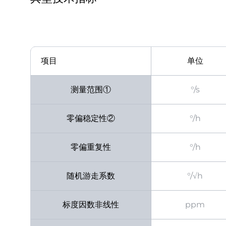
项目
单位
测量范围①
°/s
零偏稳定性②
°/h
零偏重复性
°/h
随机游走系数
°/√h
标度因数非线性
ppm