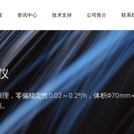
案
资讯中心
技术支持
公司简介
联系
仪
，零偏稳定性0.02～0.2º/h，体积Φ70mm
点。