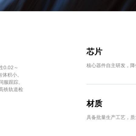
芯片
核心器件自主研发，降
0.02～
具有体积小、
伺服跟踪、
高铁轨道检
材质
具备批量生产工艺，质