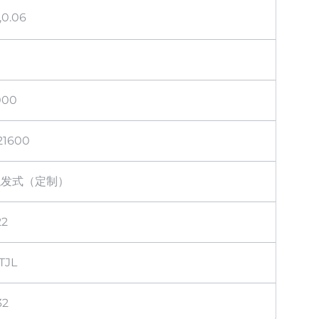
,0.06
000
21600
触发式（定制）
22
TJL
32