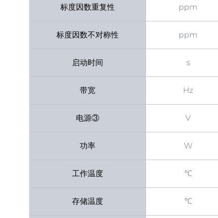
标度因数重复性
ppm
标度因数不对称性
ppm
启动时间
s
带宽
Hz
电源③
V
功率
W
工作温度
℃
存储温度
℃