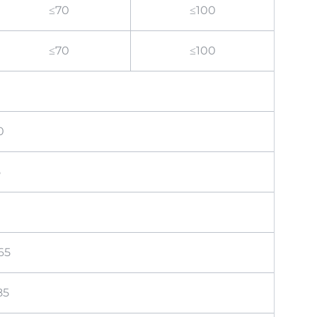
≤70
≤100
≤70
≤100
0
5
65
85