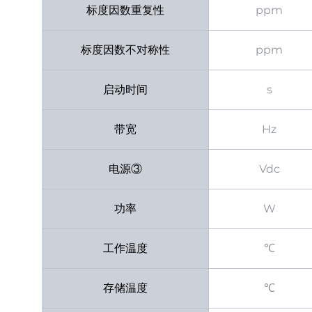
标度因数重复性
ppm
标度因数不对称性
ppm
启动时间
s
带宽
Hz
电源③
Vdc
功率
W
工作温度
℃
存储温度
℃