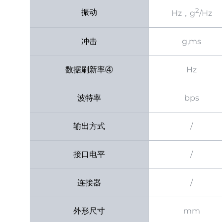
2
振动
Hz，g
/Hz
冲击
g,ms
数据刷新率④
Hz
波特率
bps
输出方式
/
接口电平
/
连接器
/
外形尺寸
mm