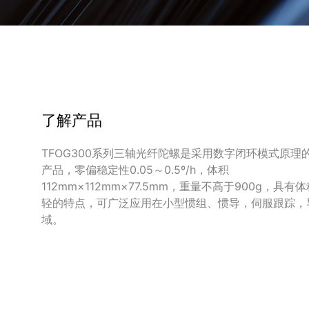
了解产品
TFOG300系列三轴光纤陀螺是采用数字闭环模式原理
产品，零偏稳定性0.05～0.5º/h，体积
112mm×112mm×77.5mm，重量不高于900g，具
轻的特点，可广泛应用在小型惯组、惯导，伺服跟踪，
域。