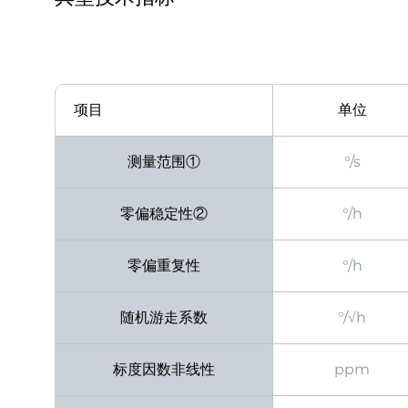
项目
单位
测量范围①
°/s
零偏稳定性②
°/h
零偏重复性
°/h
随机游走系数
°/√h
标度因数非线性
ppm