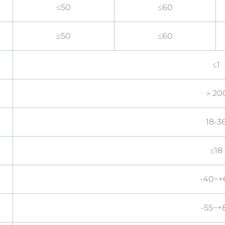
≤50
≤60
≤50
≤60
≤1
＞20
18-3
≤18
-40~+
-55~+